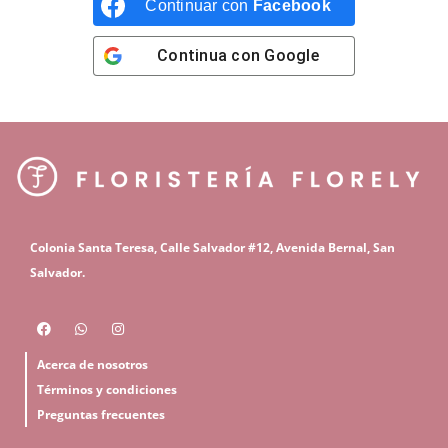
Continuar con
Facebook
Continua con
Google
C
olonia Santa Teresa, Calle Salvador #12,
Avenida Bernal, San
S
alvador.
Acerca de nosotros
Términos y condiciones
Preguntas frecuentes