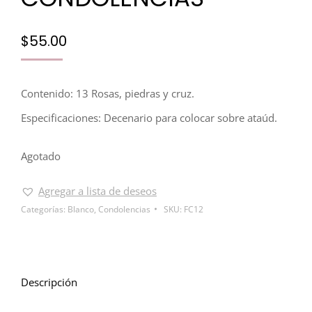
$
55.00
Contenido: 13 Rosas, piedras y cruz.
Especificaciones: Decenario para colocar sobre ataúd.
Agotado
Agregar a lista de deseos
Categorías:
Blanco
,
Condolencias
SKU:
FC12
Descripción