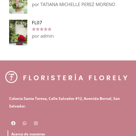
por TATIANA MICHELLE PEREZ MORENO
Valorado en
5
de 5
FL07
por admin
Valorado en
5
de 5
C
olonia Santa Teresa, Calle Salvador #12,
Avenida Bernal, San
S
alvador.
Acerca de nosotros