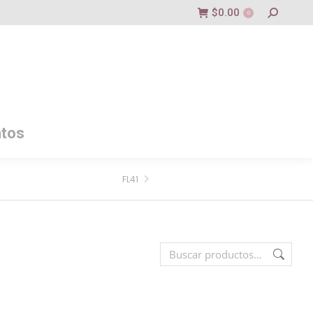
$
0.00
0
tos
FL41