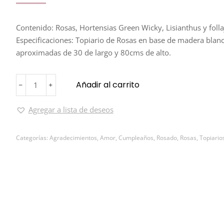
Contenido: Rosas, Hortensias Green Wicky, Lisianthus y folla
Especificaciones: Topiario de Rosas en base de madera bla
aproximadas de 30 de largo y 80cms de alto.
Añadir al carrito
﹣
﹢
Agregar a lista de deseos
Categorías:
Agradecimientos
,
Amor
,
Cumpleaños
,
Rosado
,
Rosas
,
Topiario