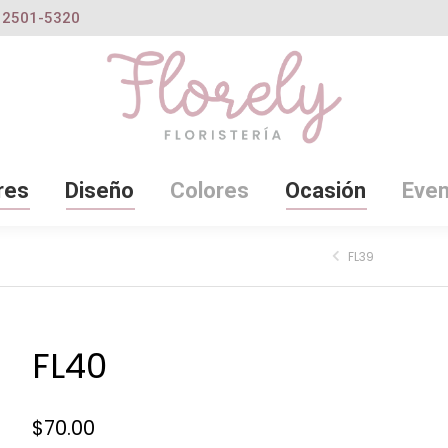
2501-5320
res
Diseño
Colores
Ocasión
Even
FL39
FL40
$
70.00