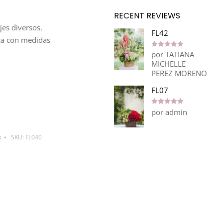
RECENT REVIEWS
jes diversos.
FL42
nca con medidas
por TATIANA
Valorado en
5
de 5
MICHELLE
PEREZ MORENO
FL07
por admin
Valorado en
5
de 5
s
SKU:
FL040