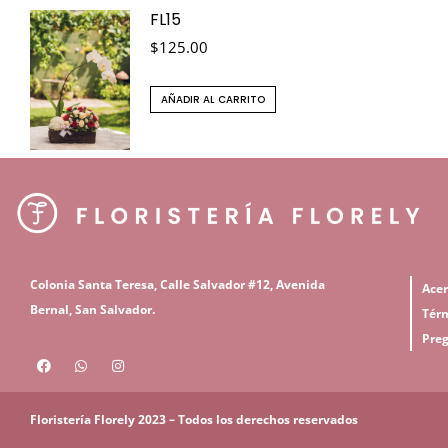
FL15
$
125.00
AÑADIR AL CARRITO
C
olonia Santa Teresa, Calle Salvador #12,
Avenida
Acer
Bernal, San S
alvador.
Térm
Preg
Floristería Florely 2023 – Todos los derechos reservados