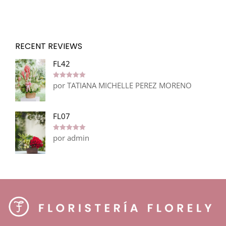
RECENT REVIEWS
FL42
por TATIANA MICHELLE PEREZ MORENO
Valorado en
5
de 5
FL07
por admin
Valorado en
5
de 5