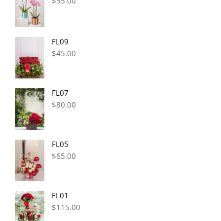
$
55.00
FL09
$
45.00
FL07
$
80.00
FL05
$
65.00
FL01
$
115.00