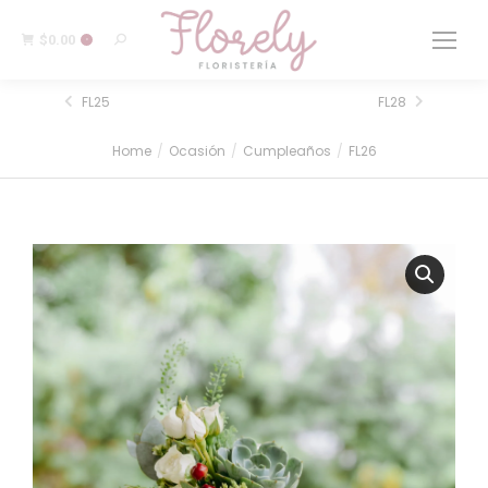
$
0.00
0
FL25
FL28
Home
Ocasión
Cumpleaños
FL26
You are here: