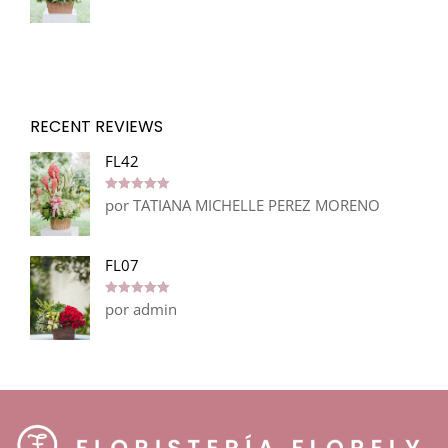
RECENT REVIEWS
FL42
por TATIANA MICHELLE PEREZ MORENO
Valorado en
5
de 5
FL07
por admin
Valorado en
5
de 5