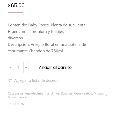
$
65.00
Contenido: Baby Roses, Planta de suculenta,
Hipericum, Limonium y follajes
diversos.
Descripción: Arreglo floral en una botella de
espumante Chandon de 750ml
Añadir al carrito
﹣
﹢
Agregar a lista de deseos
Categorías:
Agradecimientos
,
Amor
,
Botellas
,
Cumpleaños
,
Mixtas
,
Mixto
,
Para él
SKU:
FL026