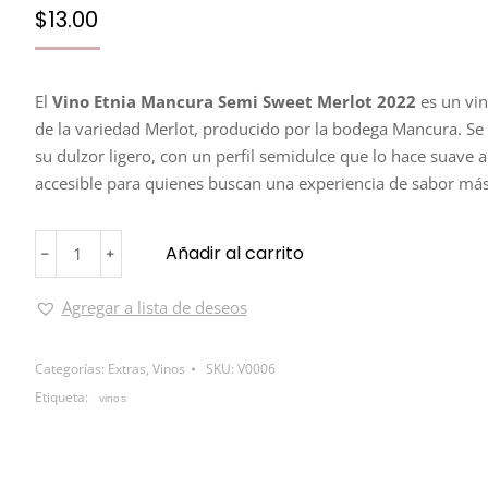
$
13.00
El
Vino Etnia Mancura Semi Sweet Merlot 2022
es un vin
de la variedad Merlot, producido por la bodega Mancura. Se 
su dulzor ligero, con un perfil semidulce que lo hace suave a
accesible para quienes buscan una experiencia de sabor más
Añadir al carrito
﹣
﹢
Agregar a lista de deseos
Categorías:
Extras
,
Vinos
SKU:
V0006
Etiqueta:
vinos