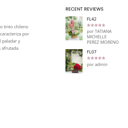
RECENT REVIEWS
FL42
o tinto chileno
por TATIANA
Valorado en
caracteriza por
5
de 5
MICHELLE
l paladar y
PEREZ MORENO
 afrutada.
FL07
por admin
Valorado en
5
de 5