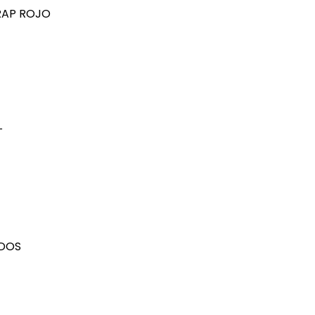
RAP ROJO
L
ADOS