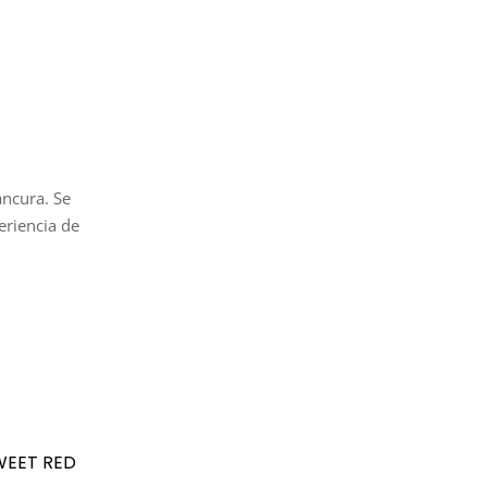
ancura. Se
eriencia de
WEET RED