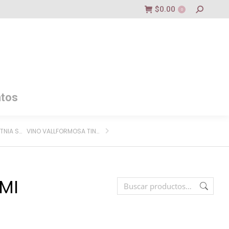
$
0.00
0
tos
VINO MANCURA ETNIA SEMI SWEET RED BLEND
VINO VALLFORMOSA TINTO LA VIÑA
MI