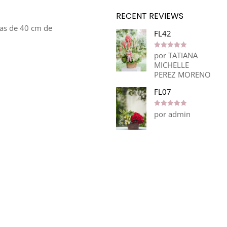
RECENT REVIEWS
as de 40 cm de
FL42
por TATIANA
Valorado en
5
de 5
MICHELLE
PEREZ MORENO
FL07
por admin
Valorado en
5
de 5