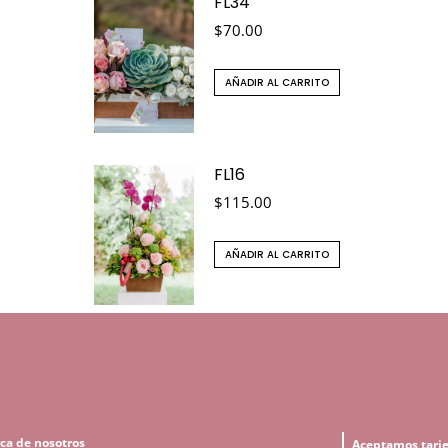
FL34
$
70.00
AÑADIR AL CARRITO
FL16
$
115.00
AÑADIR AL CARRITO
ca de nosotros
Aceptamos tarje