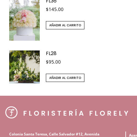
FL36
$
145.00
AÑADIR AL CARRITO
FL28
$
95.00
AÑADIR AL CARRITO
C
olonia Santa Teresa, Calle Salvador #12,
Avenida
Acer