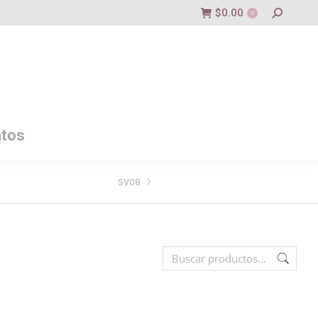
$
0.00
0
tos
SV08