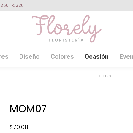
2501-5320
res
Diseño
Colores
Ocasión
Even
FL30
MOM07
$
70.00