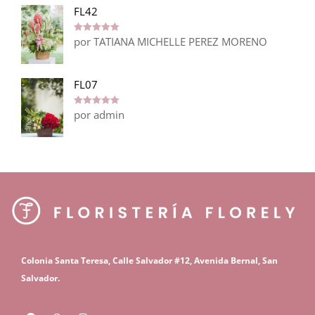
FL42
por TATIANA MICHELLE PEREZ MORENO
Valorado en
5
de 5
FL07
por admin
Valorado en
5
de 5
C
olonia Santa Teresa, Calle Salvador #12,
Avenida Bernal, San
S
alvador.