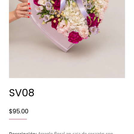
SV08
$
95.00
Descripción:
Arreglo floral en caja de corazón con