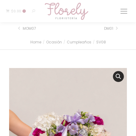
$
0.00
0
MOM07
DM01
Home
Ocasión
Cumpleaños
SV08
You are here: